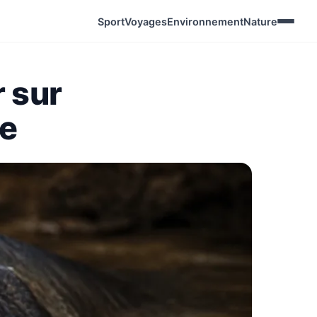
Sport
Voyages
Environnement
Nature
r sur
ie