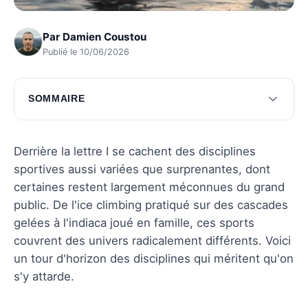
Par
Damien Coustou
Publié le 10/06/2026
SOMMAIRE
Sports aquatiques commençant par I
Sports de plein air commençant par I
Derrière la lettre I se cachent des disciplines
sportives aussi variées que surprenantes, dont
Sports de combat et arts martiaux avec I
certaines restent largement méconnues du grand
Sports d'équipe et collectifs en I
public. De l'ice climbing pratiqué sur des cascades
gelées à l'indiaca joué en famille, ces sports
Questions fréquentes
couvrent des univers radicalement différents. Voici
un tour d'horizon des disciplines qui méritent qu'on
s'y attarde.