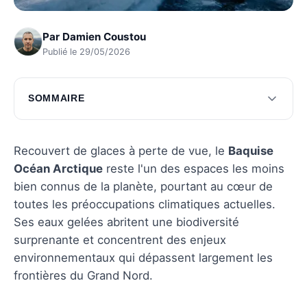
Par
Damien Coustou
Publié le 29/05/2026
SOMMAIRE
Caractéristiques géographiques et climatiques
Biodiversité unique
Recouvert de glaces à perte de vue, le
Baquise
Océan Arctique
reste l'un des espaces les moins
Enjeux environnementaux
bien connus de la planète, pourtant au cœur de
Perspectives d'avenir
toutes les préoccupations climatiques actuelles.
Ses eaux gelées abritent une biodiversité
Questions fréquentes
surprenante et concentrent des enjeux
environnementaux qui dépassent largement les
frontières du Grand Nord.