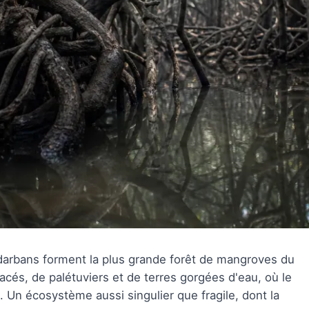
ndarbans forment la plus grande forêt de mangroves du
cés, de palétuviers et de terres gorgées d'eau, où le
. Un écosystème aussi singulier que fragile, dont la