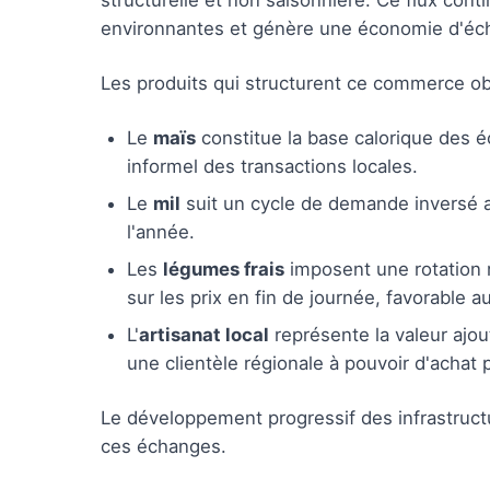
structurelle et non saisonnière. Ce flux con
environnantes et génère une économie d'éc
Les produits qui structurent ce commerce ob
Le
maïs
constitue la base calorique des éc
informel des transactions locales.
Le
mil
suit un cycle de demande inversé a
l'année.
Les
légumes frais
imposent une rotation r
sur les prix en fin de journée, favorable a
L'
artisanat local
représente la valeur ajou
une clientèle régionale à pouvoir d'achat 
Le développement progressif des infrastructu
ces échanges.