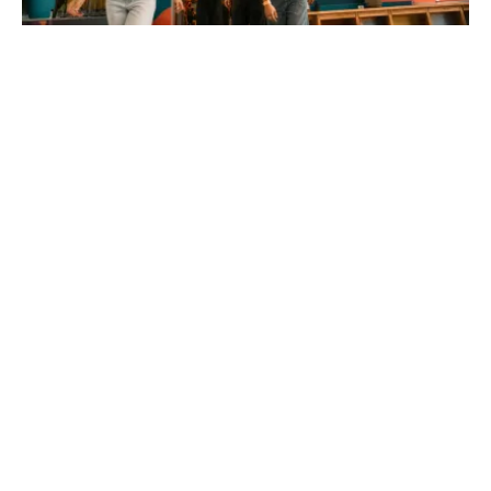
So Go Lille : le guide complet des
activités et infos utiles
Plongez au cœur de ce complexe de loisirs unique.
Laser game, réalité virtuelle et ateliers créatifs vous
attendent pour une expérience inoubliable à Lille...
Pyrénées Xtrem
L'adrénaline entre sommets et océan