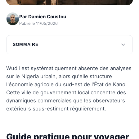
Par
Damien Coustou
Publié le 11/05/2026
SOMMAIRE
Guide pratique pour voyager à Wudil
Saveurs culinaires de Wudil
Wudil est systématiquement absente des analyses
sur le Nigeria urbain, alors qu'elle structure
Précautions à prendre pour une visite sereine
l'économie agricole du sud-est de l'État de Kano.
Questions fréquentes
Cette ville de gouvernement local concentre des
dynamiques commerciales que les observateurs
extérieurs sous-estiment régulièrement.
Guide pratique pour voyager