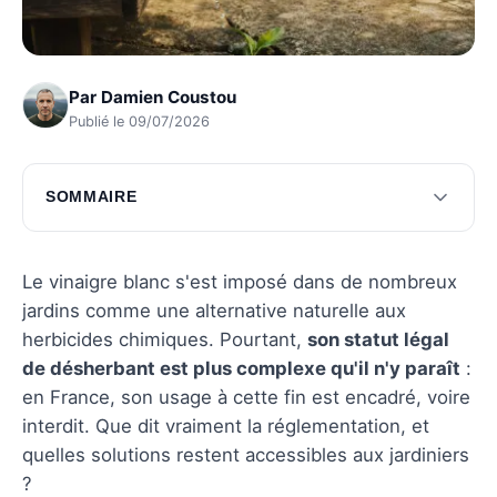
Par
Damien Coustou
Publié le 09/07/2026
SOMMAIRE
Comprendre l'interdiction du vinaigre blanc
Alternatives naturelles au vinaigre blanc
Le vinaigre blanc s'est imposé dans de nombreux
jardins comme une alternative naturelle aux
Avantages des alternatives légales
herbicides chimiques. Pourtant,
son statut légal
Comment choisir la bonne méthode de
de désherbant est plus complexe qu'il n'y paraît
:
désherbage
en France, son usage à cette fin est encadré, voire
interdit. Que dit vraiment la réglementation, et
Témoignages et expériences de jardiniers
quelles solutions restent accessibles aux jardiniers
Questions fréquentes
?