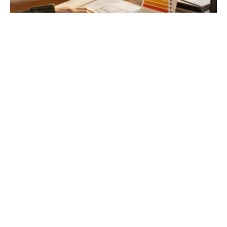
Diagnostic énergétique : prix et tarifs
2026 | habitatfuturvert.fr
Anticipez le coût de votre DPE pour vendre ou louer.
Découvrez les critères qui font varier les tarifs et les
étapes clés pour réussir votre bilan thermiqu...
Pyrénées Xtrem
L'adrénaline entre sommets et océan