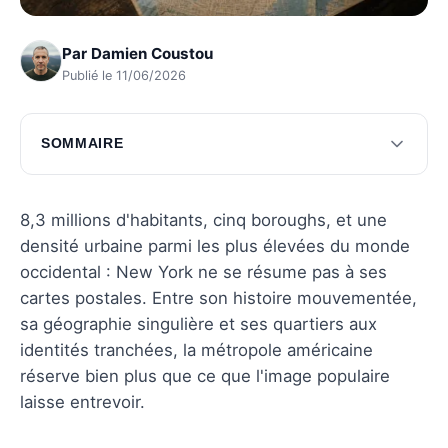
Par
Damien Coustou
Publié le 11/06/2026
SOMMAIRE
Histoire et évolution de New York
Culture et attractions de New York
8,3 millions d'habitants, cinq boroughs, et une
densité urbaine parmi les plus élevées du monde
Vie quotidienne à New York
occidental : New York ne se résume pas à ses
Économie et affaires à New York
cartes postales. Entre son histoire mouvementée,
sa géographie singulière et ses quartiers aux
Questions fréquentes
identités tranchées, la métropole américaine
réserve bien plus que ce que l'image populaire
laisse entrevoir.