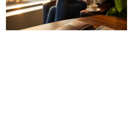
Travel advantage : comment maximiser
vos privilèges en 2026
Accédez aux salons d'aéroport et obtenez des
surclassements facilement. Découvrez les secrets des
programmes de fidélité pour voyager plus avec moins.