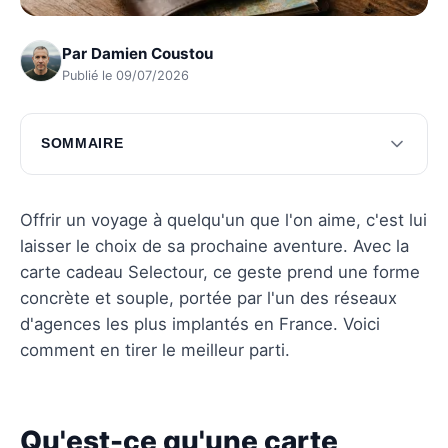
Par
Damien Coustou
Publié le 09/07/2026
SOMMAIRE
Qu'est-ce qu'une carte cadeau voyage
Selectour ?
Offrir un voyage à quelqu'un que l'on aime, c'est lui
Comment acheter une carte cadeau Selectour
laisser le choix de sa prochaine aventure. Avec la
?
carte cadeau Selectour, ce geste prend une forme
concrète et souple, portée par l'un des réseaux
Utiliser la carte cadeau pour réserver un
d'agences les plus implantés en France. Voici
voyage
comment en tirer le meilleur parti.
Questions fréquentes sur la carte cadeau
Selectour
Questions fréquentes
Qu'est-ce qu'une carte